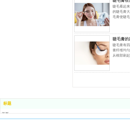
睫毛膏在
睫毛看起来
的睫毛膏大
毛膏使睫毛
护型睫毛膏
睫毛膏的
睫毛膏有四
膏纤维均匀
从根部刷起
让睫毛马上
标题
首页
产品系列
新闻动态